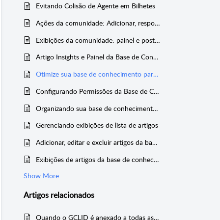
Evitando Colisão de Agente em Bilhetes
Ações da comunidade: Adicionar, responder, acompanhar tópicos e converter postagens em tickets
Exibições da comunidade: painel e postagens recentes
Artigo Insights e Painel da Base de Conhecimento
Otimize sua base de conhecimento para os mecanismos de pesquisa
Configurando Permissões da Base de Conhecimento
Organizando sua base de conhecimento Conteúdo
Gerenciando exibições de lista de artigos
Adicionar, editar e excluir artigos da base de conhecimento
Exibições de artigos da base de conhecimento
Show More
Artigos
relacionados
Quando o GCLID é anexado a todas as URLs do meu site, isso afetará o page rank nos mecanismos de pesquisa?