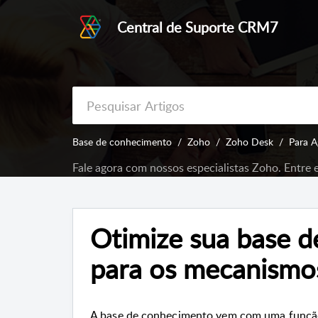
Central de Suporte CRM7
Base de conhecimento
Zoho
Zoho Desk
Para A
Fale agora com nossos especialistas Zoho. Entre
Otimize sua base 
para os mecanismo
A base de conhecimento vem com uma função 