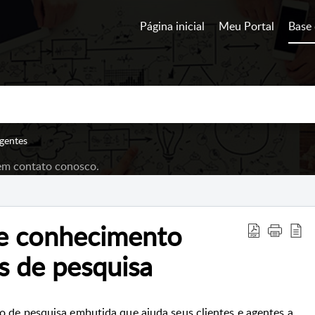
Página inicial
Meu Portal
Base
gentes
 em contato conosco.
de conhecimento
s de pesquisa
de pesquisa embutida que ajuda seus clientes e agentes a